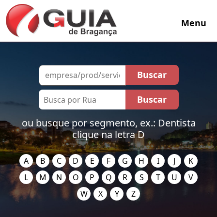
Menu
ou busque por segmento, ex.: Dentista
clique na letra D
A
B
C
D
E
F
G
H
I
J
K
L
M
N
O
P
Q
R
S
T
U
V
W
X
Y
Z