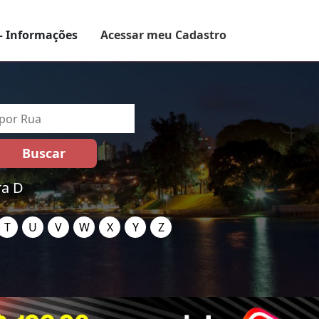
– Informações
Acessar meu Cadastro
ra D
T
U
V
W
X
Y
Z