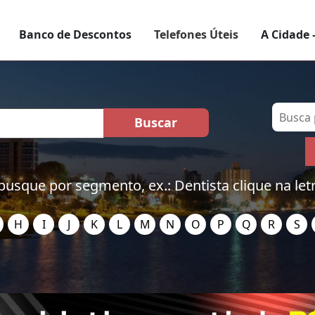
Banco de Descontos
Telefones Úteis
A Cidade 
busque por segmento, ex.: Dentista clique na let
H
I
J
K
L
M
N
O
P
Q
R
S