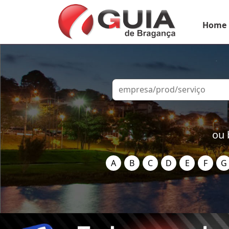
Home
ou 
A
B
C
D
E
F
G