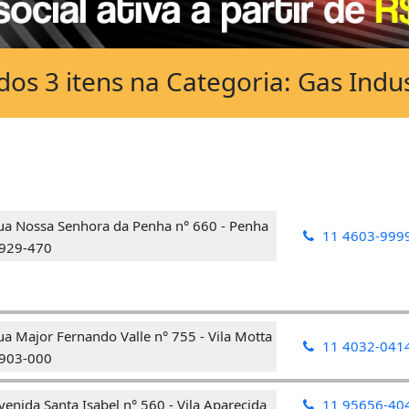
s 3 itens na Categoria: Gas Indus
ua Nossa Senhora da Penha n° 660 - Penha
11 4603-999
.929-470
a Major Fernando Valle n° 755 - Vila Motta
11 4032-041
.903-000
enida Santa Isabel n° 560 - Vila Aparecida
11 95656-40