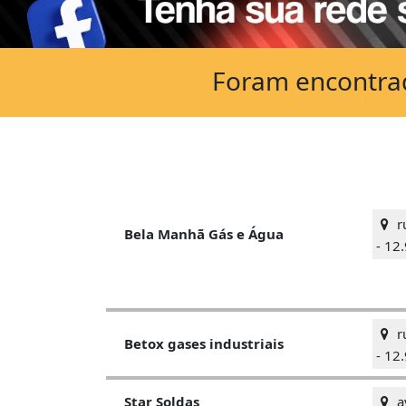
Foram encontrado
r
Bela Manhã Gás e Água
- 12
ru
Betox gases industriais
- 12
av
Star Soldas