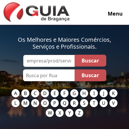
Menu
Os Melhores e Maiores Comércios,
Serviços e Profissionais.
A
B
C
D
E
F
G
H
I
J
K
L
M
N
O
P
Q
R
S
T
U
V
W
X
Y
Z