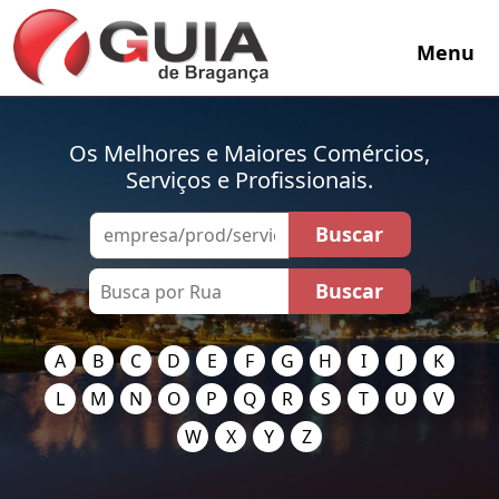
Menu
Os Melhores e Maiores Comércios,
Serviços e Profissionais.
A
B
C
D
E
F
G
H
I
J
K
L
M
N
O
P
Q
R
S
T
U
V
W
X
Y
Z