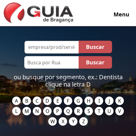
Menu
ou busque por segmento, ex.: Dentista
clique na letra D
A
B
C
D
E
F
G
H
I
J
K
L
M
N
O
P
Q
R
S
T
U
V
W
X
Y
Z