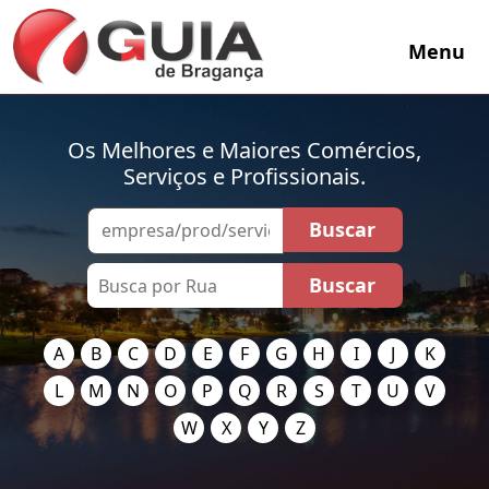
Menu
Os Melhores e Maiores Comércios,
Serviços e Profissionais.
A
B
C
D
E
F
G
H
I
J
K
L
M
N
O
P
Q
R
S
T
U
V
W
X
Y
Z