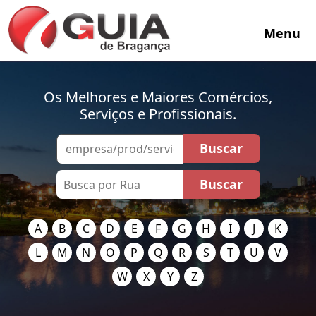
Menu
Os Melhores e Maiores Comércios,
Serviços e Profissionais.
A
B
C
D
E
F
G
H
I
J
K
L
M
N
O
P
Q
R
S
T
U
V
W
X
Y
Z