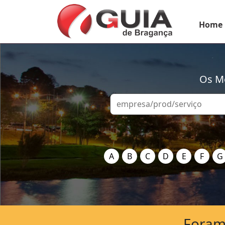
Home
Os Me
A
B
C
D
E
F
G
Foram 