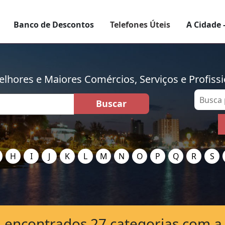
Banco de Descontos
Telefones Úteis
A Cidade 
lhores e Maiores Comércios, Serviços e Profissi
H
I
J
K
L
M
N
O
P
Q
R
S
encontrados 27 categorias com a 