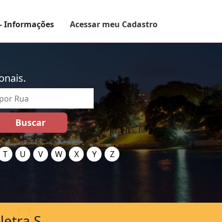
– Informações
Acessar meu Cadastro
onais.
T
U
V
W
X
Y
Z
letra S