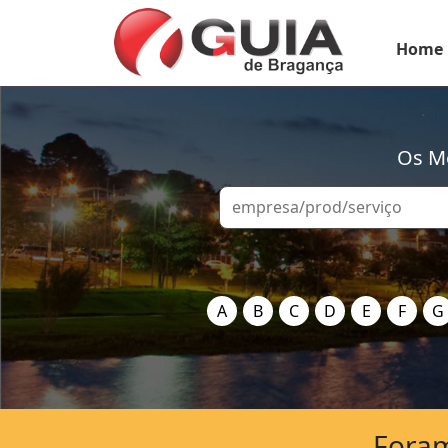
Home
Os Me
A
B
C
D
E
F
G
Foram