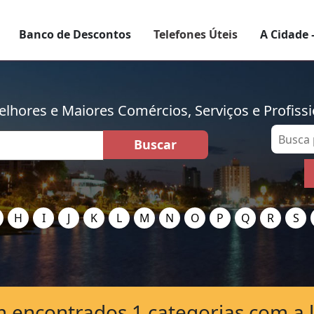
Banco de Descontos
Telefones Úteis
A Cidade 
lhores e Maiores Comércios, Serviços e Profissi
H
I
J
K
L
M
N
O
P
Q
R
S
 encontrados 1 categorias com a l