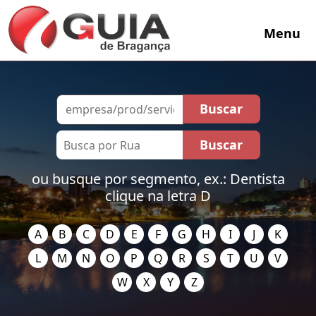
Menu
ou busque por segmento, ex.: Dentista
clique na letra D
A
B
C
D
E
F
G
H
I
J
K
L
M
N
O
P
Q
R
S
T
U
V
W
X
Y
Z