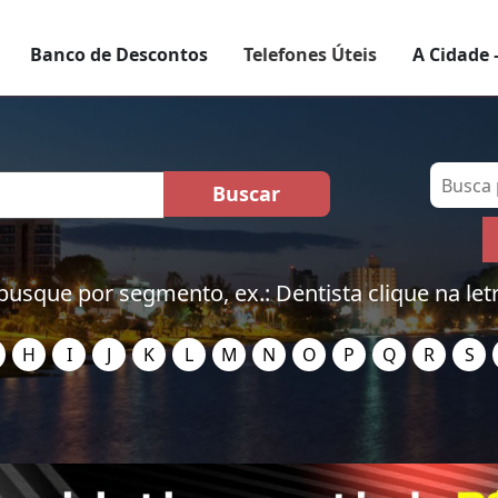
Banco de Descontos
Telefones Úteis
A Cidade 
busque por segmento, ex.: Dentista clique na let
H
I
J
K
L
M
N
O
P
Q
R
S