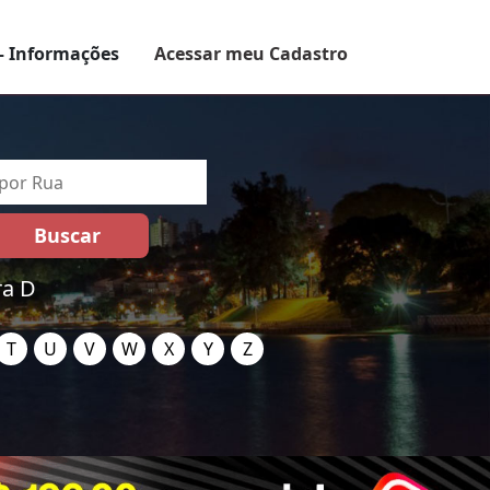
– Informações
Acessar meu Cadastro
ra D
T
U
V
W
X
Y
Z