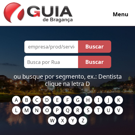
Menu
ou busque por segmento, ex.: Dentista
clique na letra D
A
B
C
D
E
F
G
H
I
J
K
L
M
N
O
P
Q
R
S
T
U
V
W
X
Y
Z