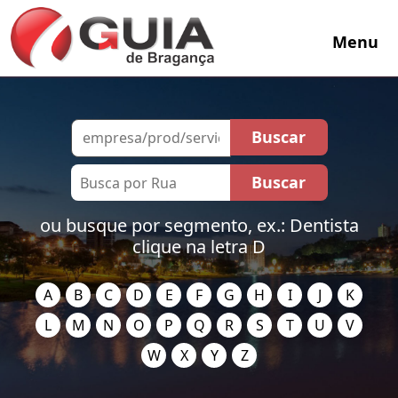
Menu
ou busque por segmento, ex.: Dentista
clique na letra D
A
B
C
D
E
F
G
H
I
J
K
L
M
N
O
P
Q
R
S
T
U
V
W
X
Y
Z