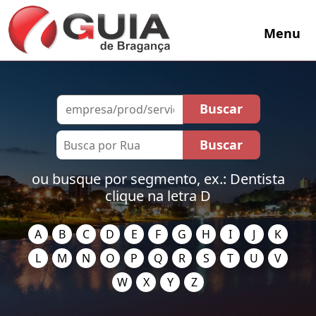
Menu
ou busque por segmento, ex.: Dentista
clique na letra D
A
B
C
D
E
F
G
H
I
J
K
L
M
N
O
P
Q
R
S
T
U
V
W
X
Y
Z