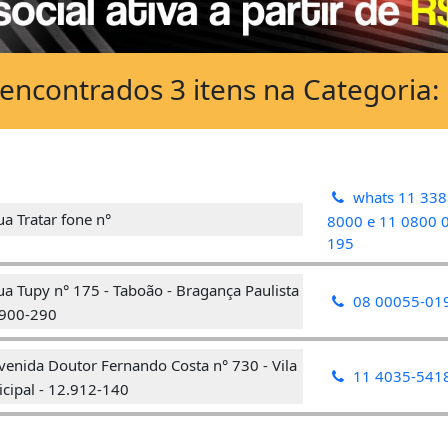
encontrados 3 itens na Categoria:
whats 11 338
a Tratar fone n°
8000 e 11 0800 
195
a Tupy n° 175 - Taboão - Bragança Paulista
08 00055-01
.900-290
enida Doutor Fernando Costa n° 730 - Vila
11 4035-541
cipal - 12.912-140