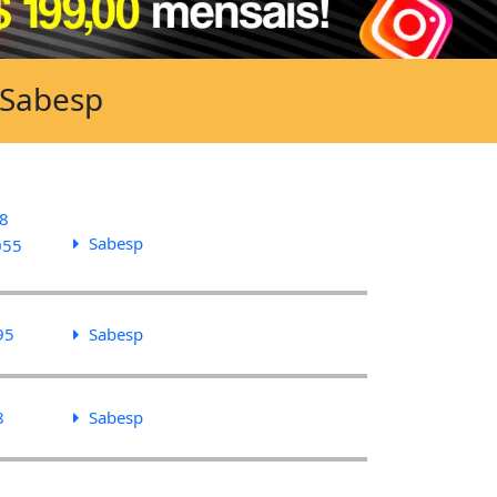
 Sabesp
8
Sabesp
055
95
Sabesp
8
Sabesp