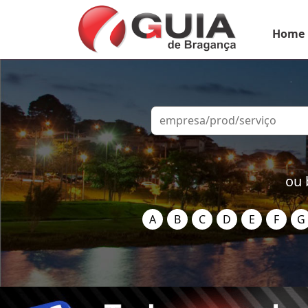
Home
ou 
A
B
C
D
E
F
G