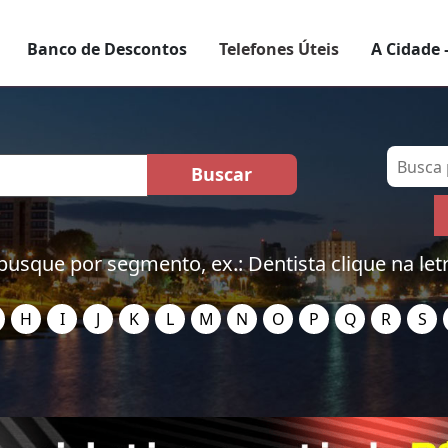
Banco de Descontos
Telefones Úteis
A Cidade 
busque por segmento, ex.: Dentista clique na let
H
I
J
K
L
M
N
O
P
Q
R
S