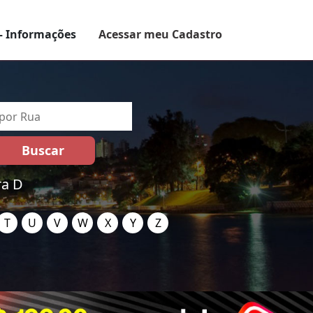
– Informações
Acessar meu Cadastro
ra D
T
U
V
W
X
Y
Z