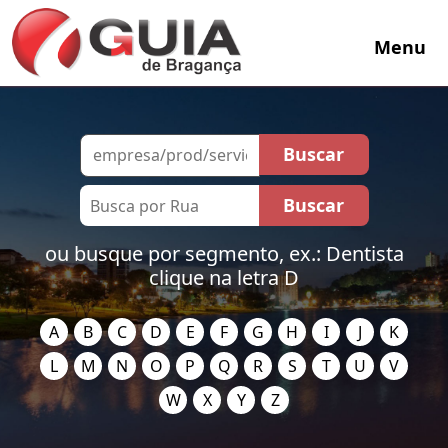
Menu
ou busque por segmento, ex.: Dentista
clique na letra D
A
B
C
D
E
F
G
H
I
J
K
L
M
N
O
P
Q
R
S
T
U
V
W
X
Y
Z