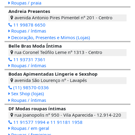
Roupas / praia
Andreia Presentes
avenida Antonio Pires Pimentel n° 201 - Centro
11 99878 6650
Roupas / íntimas
Decoração, Presentes e Mimos (Lojas)
Belle Bras Moda Íntima
rua Coronel Teófilo Leme n° 1313 - Centro
11 93731 7361
Roupas / íntimas
Bodas Apimentadas Lingerie e Sexshop
avenida São Lourenço n° - Lavapés
(11) 98570-0336
Sex Shop (lojas)
Roupas / íntimas
DF Modas roupas íntimas
rua Joanopolis n° 950 - Vila Aparecida - 12.914-220
11 91577 1994 e 11 91181 1958
Roupas / em geral
Roupas / femininas