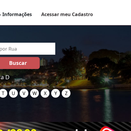
– Informações
Acessar meu Cadastro
ra D
T
U
V
W
X
Y
Z