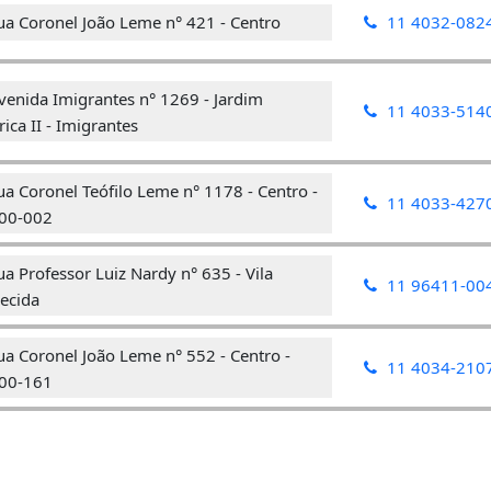
ua Coronel João Leme n° 421 - Centro
11 4032-082
venida Imigrantes n° 1269 - Jardim
11 4033-514
ica II - Imigrantes
a Coronel Teófilo Leme n° 1178 - Centro -
11 4033-427
00-002
a Professor Luiz Nardy n° 635 - Vila
11 96411-00
ecida
a Coronel João Leme n° 552 - Centro -
11 4034-210
00-161