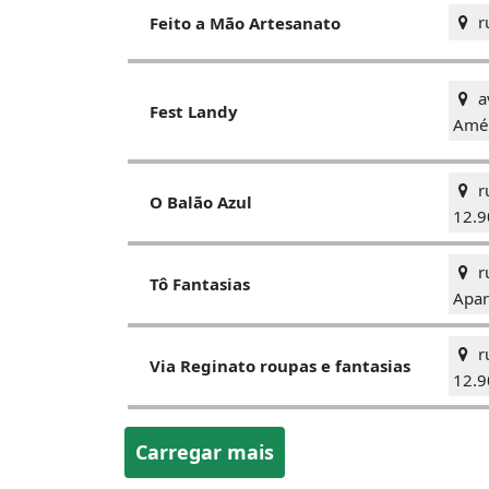
r
Feito a Mão Artesanato
a
Fest Landy
Amér
ru
O Balão Azul
12.9
ru
Tô Fantasias
Apar
ru
Via Reginato roupas e fantasias
12.9
Carregar mais