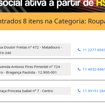
rados 8 itens na Categoria: Roupa
a Doutor Freitas n° 472 - Matadouro -
11 2277 004
10-340
enida Antonio Pires Pimentel n° 724 -
11 4032-696
ro - Bragança Paulista - 12.900-001
aça Princesa Isabel n° 7 - Centro
11 95151 28