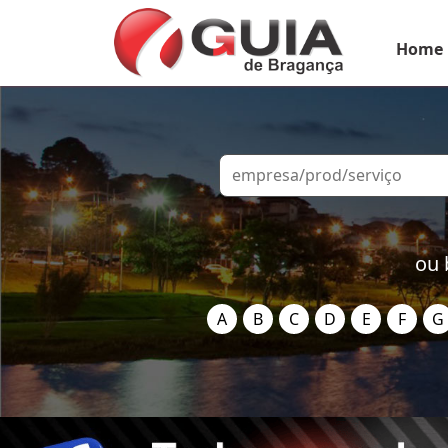
Home
ou 
A
B
C
D
E
F
G