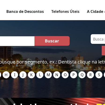
Banco de Descontos
Telefones Úteis
A Cidade 
busque por segmento, ex.: Dentista clique na let
H
I
J
K
L
M
N
O
P
Q
R
S