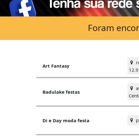
Foram encont
ru
Art Fantasy
12.9
av
Badulake festas
Cent
pr
Di e Day moda festa