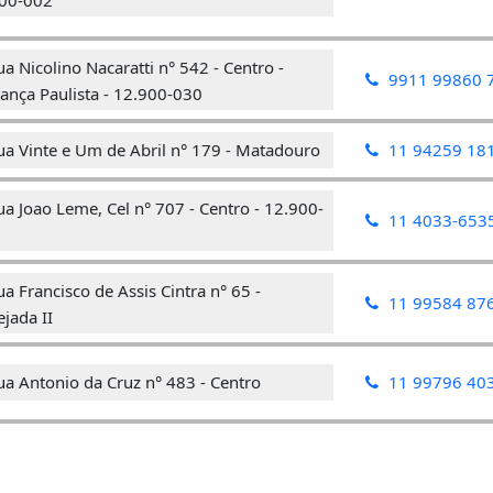
a Nicolino Nacaratti n° 542 - Centro -
9911 99860 
ança Paulista - 12.900-030
ua Vinte e Um de Abril n° 179 - Matadouro
11 94259 18
a Joao Leme, Cel n° 707 - Centro - 12.900-
11 4033-653
a Francisco de Assis Cintra n° 65 -
11 99584 87
ejada II
a Antonio da Cruz n° 483 - Centro
11 99796 40