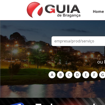
Home
ou 
A
B
C
D
E
F
G