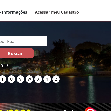
– Informações
Acessar meu Cadastro
ra D
T
U
V
W
X
Y
Z