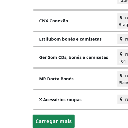
ru
CNX Conexão
Brag
r
Estilubom bonés e camisetas
ru
Ger Som CDs, bonés e camisetas
161
ru
MR Dorta Bonés
Plan
ru
X Acessórios roupas
Carregar mais