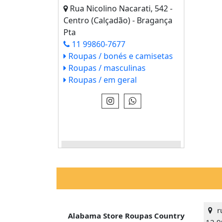
Rua Nicolino Nacarati, 542 -
Centro (Calçadão) - Bragança
Pta
11 99860-7677
Roupas / bonés e camisetas
Roupas / masculinas
Roupas / em geral
VEJA IMAGENS E INFO - CLICK
AQUI
ru
Alabama Store Roupas Country
12.9