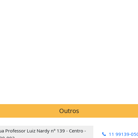
Outros
a Professor Luiz Nardy n° 139 - Centro -
11 99139-05
00-002