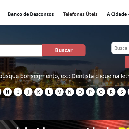
Banco de Descontos
Telefones Úteis
A Cidade 
busque por segmento, ex.: Dentista clique na let
H
I
J
K
L
M
N
O
P
Q
R
S