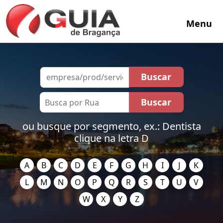
Menu
ou busque por segmento, ex.: Dentista
clique na letra D
A
B
C
D
E
F
G
H
I
J
K
L
M
N
O
P
Q
R
S
T
U
V
W
X
Y
Z