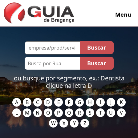
Menu
ou busque por segmento, ex.: Dentista
clique na letra D
A
B
C
D
E
F
G
H
I
J
K
L
M
N
O
P
Q
R
S
T
U
V
W
X
Y
Z