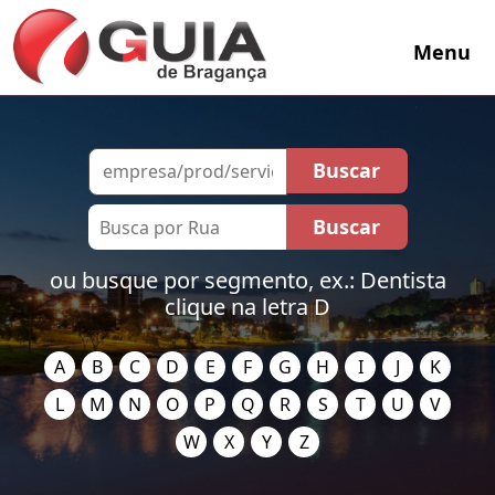
Menu
ou busque por segmento, ex.: Dentista
clique na letra D
A
B
C
D
E
F
G
H
I
J
K
L
M
N
O
P
Q
R
S
T
U
V
W
X
Y
Z