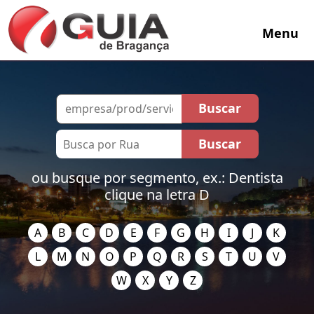
Menu
ou busque por segmento, ex.: Dentista
clique na letra D
A
B
C
D
E
F
G
H
I
J
K
L
M
N
O
P
Q
R
S
T
U
V
W
X
Y
Z