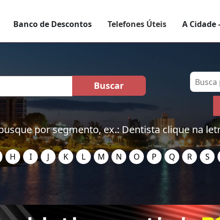
Banco de Descontos
Telefones Úteis
A Cidade 
busque por segmento, ex.: Dentista clique na let
H
I
J
K
L
M
N
O
P
Q
R
S