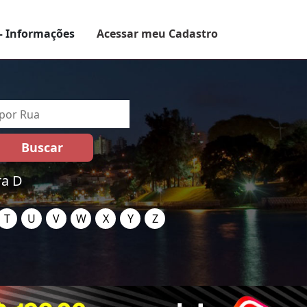
– Informações
Acessar meu Cadastro
ra D
T
U
V
W
X
Y
Z