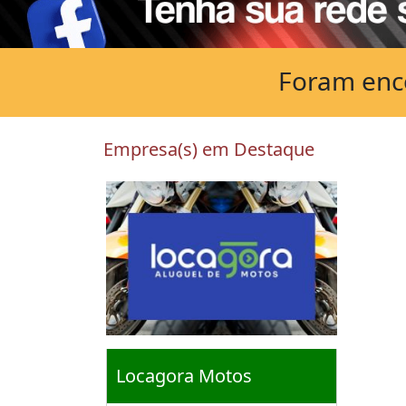
Foram enco
Empresa(s) em Destaque
Locagora Motos