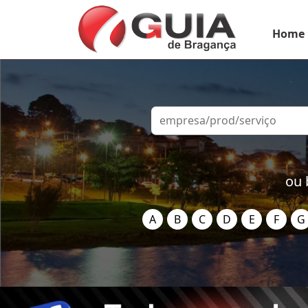
Home
ou 
A
B
C
D
E
F
G