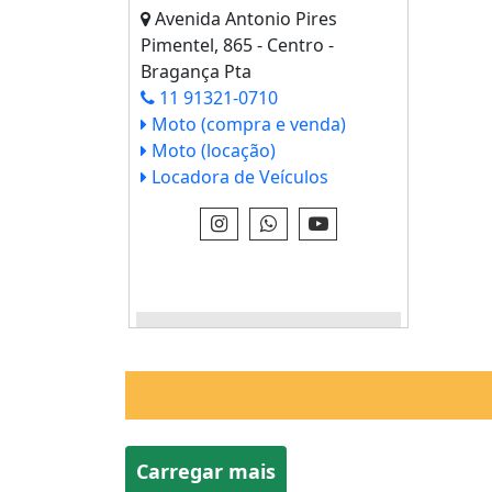
Avenida Antonio Pires
Pimentel, 865 - Centro -
Bragança Pta
11 91321-0710
Moto (compra e venda)
Moto (locação)
Locadora de Veículos
VEJA IMAGENS E INFO - CLICK
AQUI
Carregar mais