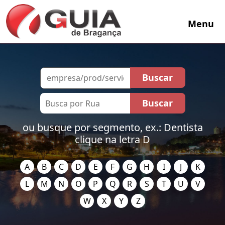
Menu
ou busque por segmento, ex.: Dentista
clique na letra D
A
B
C
D
E
F
G
H
I
J
K
L
M
N
O
P
Q
R
S
T
U
V
W
X
Y
Z