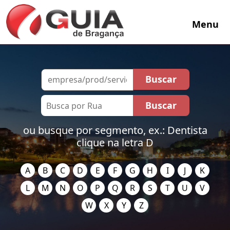
Menu
ou busque por segmento, ex.: Dentista
clique na letra D
A
B
C
D
E
F
G
H
I
J
K
L
M
N
O
P
Q
R
S
T
U
V
W
X
Y
Z