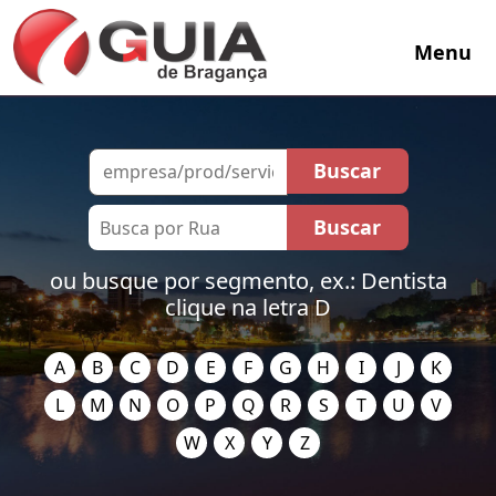
Menu
ou busque por segmento, ex.: Dentista
clique na letra D
A
B
C
D
E
F
G
H
I
J
K
L
M
N
O
P
Q
R
S
T
U
V
W
X
Y
Z