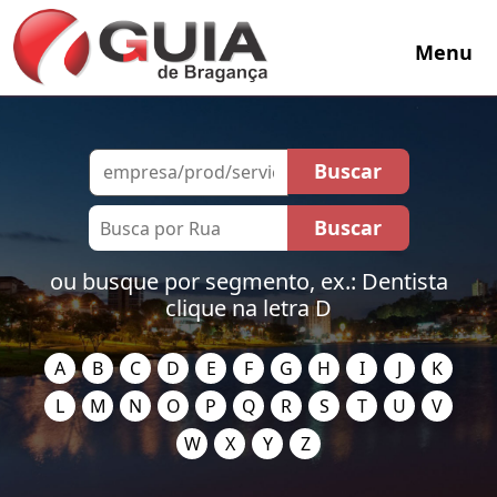
Menu
ou busque por segmento, ex.: Dentista
clique na letra D
A
B
C
D
E
F
G
H
I
J
K
L
M
N
O
P
Q
R
S
T
U
V
W
X
Y
Z