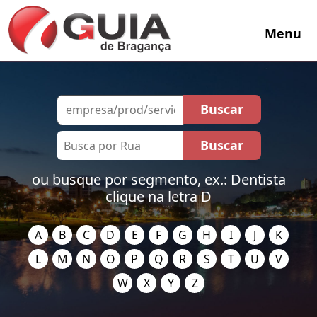
Menu
ou busque por segmento, ex.: Dentista
clique na letra D
A
B
C
D
E
F
G
H
I
J
K
L
M
N
O
P
Q
R
S
T
U
V
W
X
Y
Z