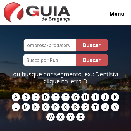
Menu
ou busque por segmento, ex.: Dentista
clique na letra D
A
B
C
D
E
F
G
H
I
J
K
L
M
N
O
P
Q
R
S
T
U
V
W
X
Y
Z