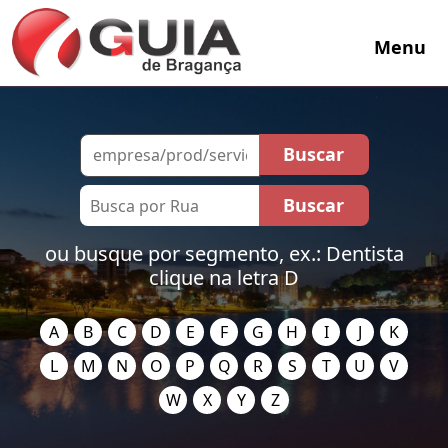
Menu
ou busque por segmento, ex.: Dentista
clique na letra D
A
B
C
D
E
F
G
H
I
J
K
L
M
N
O
P
Q
R
S
T
U
V
W
X
Y
Z