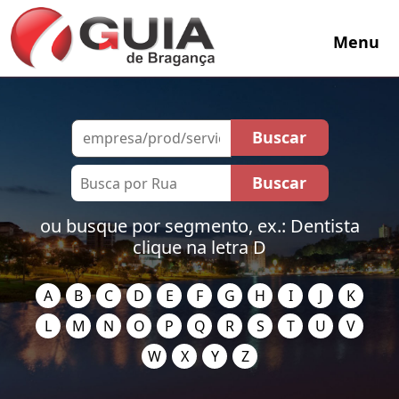
Menu
ou busque por segmento, ex.: Dentista
clique na letra D
A
B
C
D
E
F
G
H
I
J
K
L
M
N
O
P
Q
R
S
T
U
V
W
X
Y
Z