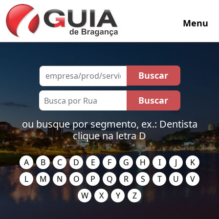
Menu
ou busque por segmento, ex.: Dentista
clique na letra D
A
B
C
D
E
F
G
H
I
J
K
L
M
N
O
P
Q
R
S
T
U
V
W
X
Y
Z