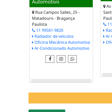
Automotivo
Av 
Rua Campos Salles, 25 -
Sant
Matadouro - Bragança
Paul
Paulista
11
11 99561-9826
Rad
Radiador de veículos
Ar-
Oficina Mecânica Automotiva
Ofi
Ar-Condicionado Automotivo
VE
VEJA IMAGENS E INFO - CLICK
AQUI