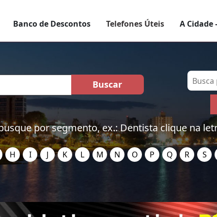
Banco de Descontos
Telefones Úteis
A Cidade 
busque por segmento, ex.: Dentista clique na let
H
I
J
K
L
M
N
O
P
Q
R
S