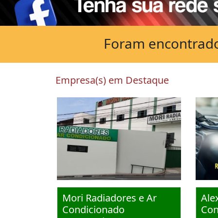
Foram encontrado
Empresa(s) em Destaque
Mori Radiadores e Ar
Ale
Condicionado
Con