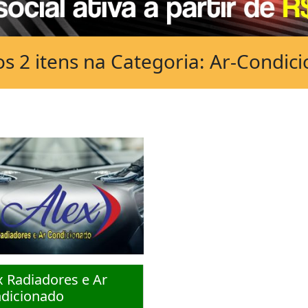
s 2 itens na Categoria: Ar-Condic
x Radiadores e Ar
dicionado