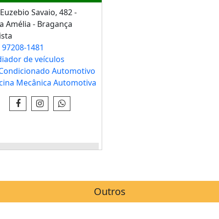
Euzebio Savaio, 482 -
a Amélia - Bragança
ista
 97208-1481
iador de veículos
Condicionado Automotivo
cina Mecânica Automotiva
JA IMAGENS E INFO - CLICK
AQUI
Outros