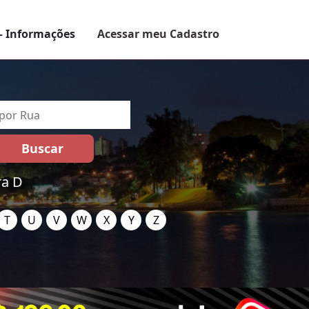
– Informações
Acessar meu Cadastro
ra D
T
U
V
W
X
Y
Z