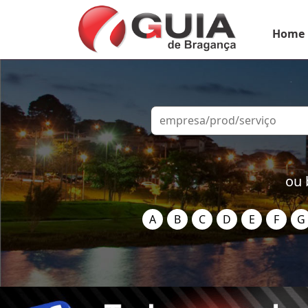
Home
ou 
A
B
C
D
E
F
G