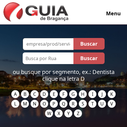
Menu
ou busque por segmento, ex.: Dentista
clique na letra D
A
B
C
D
E
F
G
H
I
J
K
L
M
N
O
P
Q
R
S
T
U
V
W
X
Y
Z