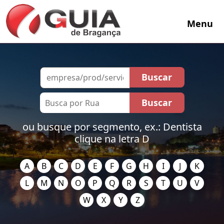
Menu
ou busque por segmento, ex.: Dentista
clique na letra D
A
B
C
D
E
F
G
H
I
J
K
L
M
N
O
P
Q
R
S
T
U
V
W
X
Y
Z