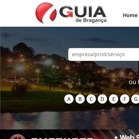
Home
ou 
A
B
C
D
E
F
G