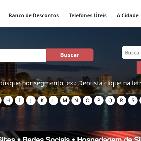
Banco de Descontos
Telefones Úteis
A Cidade 
busque por segmento, ex.: Dentista clique na let
H
I
J
K
L
M
N
O
P
Q
R
S