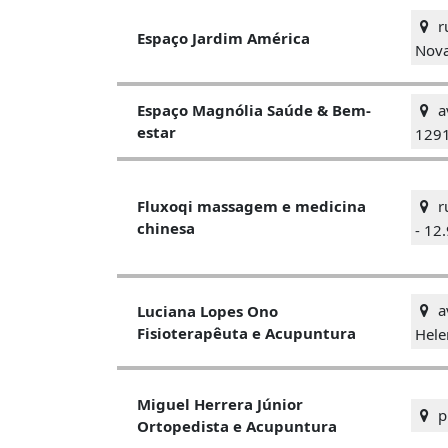
r
Espaço Jardim América
Nova
a
Espaço Magnólia Saúde & Bem-
estar
129
ru
Fluxoqi massagem e medicina
chinesa
- 12
a
Luciana Lopes Ono
Fisioterapêuta e Acupuntura
Hele
Miguel Herrera Júnior
pr
Ortopedista e Acupuntura