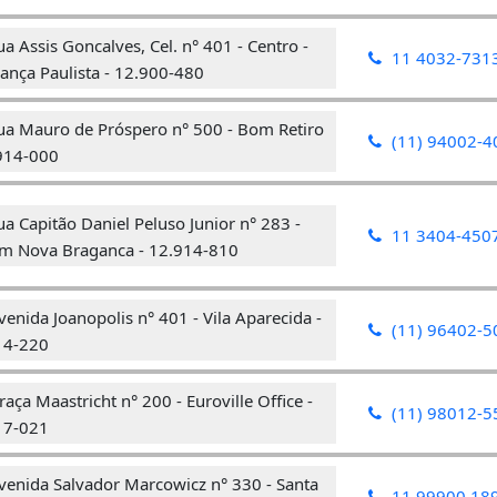
a Assis Goncalves, Cel. n° 401 - Centro -
11 4032-731
ança Paulista - 12.900-480
ua Mauro de Próspero n° 500 - Bom Retiro
(11) 94002-4
914-000
a Capitão Daniel Peluso Junior n° 283 -
11 3404-450
im Nova Braganca - 12.914-810
enida Joanopolis n° 401 - Vila Aparecida -
(11) 96402-5
14-220
aça Maastricht n° 200 - Euroville Office -
(11) 98012-5
17-021
venida Salvador Marcowicz n° 330 - Santa
11 99900 18