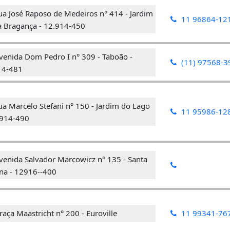
ua José Raposo de Medeiros n° 414 - Jardim
11 96864-12
 Bragança - 12.914-450
venida Dom Pedro I n° 309 - Taboão -
(11) 97568-3
14-481
a Marcelo Stefani n° 150 - Jardim do Lago
11 95986-12
.914-490
venida Salvador Marcowicz n° 135 - Santa
na - 12916--400
aça Maastricht n° 200 - Euroville
11 99341-76