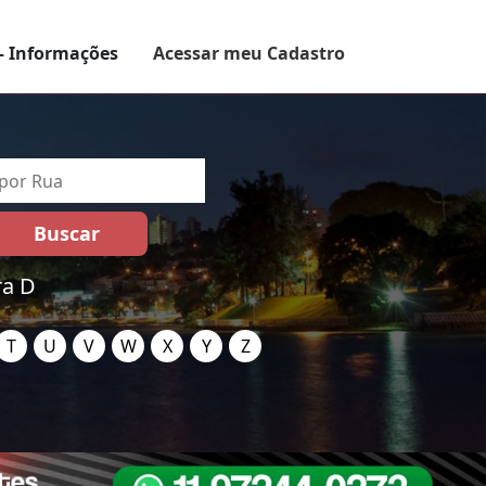
– Informações
Acessar meu Cadastro
ra D
T
U
V
W
X
Y
Z