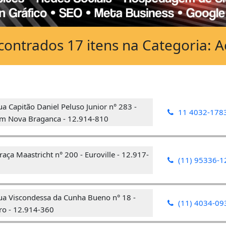
ontrados 17 itens na Categoria: 
a Capitão Daniel Peluso Junior n° 283 -
11 4032-178
im Nova Braganca - 12.914-810
aça Maastricht n° 200 - Euroville - 12.917-
(11) 95336-1
ua Viscondessa da Cunha Bueno n° 18 -
(11) 4034-09
ro - 12.914-360