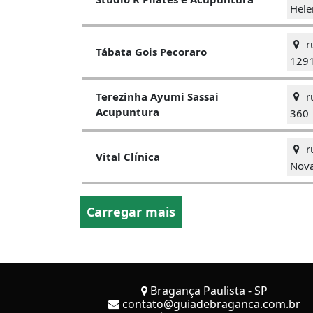
Hele
ru
Tábata Gois Pecoraro
129
ru
Terezinha Ayumi Sassai
Acupuntura
360
ru
Vital Clínica
Nova
Carregar mais
Bragança Paulista - SP
contato@guiadebraganca.com.br