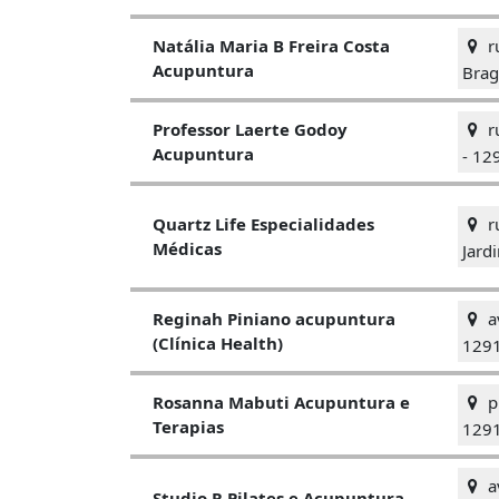
ru
Natália Maria B Freira Costa
Acupuntura
Brag
r
Professor Laerte Godoy
Acupuntura
- 12
ru
Quartz Life Especialidades
Médicas
Jard
av
Reginah Piniano acupuntura
(Clínica Health)
129
pr
Rosanna Mabuti Acupuntura e
Terapias
129
a
Studio R Pilates e Acupuntura