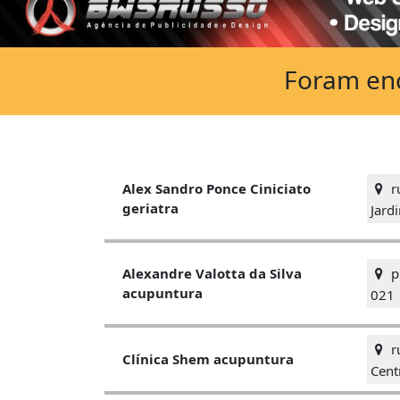
Foram enc
ru
Alex Sandro Ponce Ciniciato
geriatra
Jard
pr
Alexandre Valotta da Silva
acupuntura
021
r
Clínica Shem acupuntura
Cent