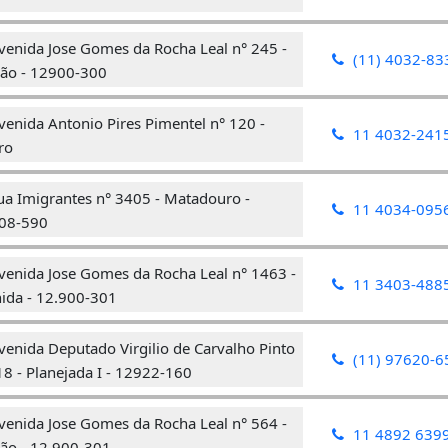
venida Jose Gomes da Rocha Leal n° 245 -
(11) 4032-83
ão - 12900-300
enida Antonio Pires Pimentel n° 120 -
11 4032-241
ro
ua Imigrantes n° 3405 - Matadouro -
11 4034-095
08-590
venida Jose Gomes da Rocha Leal n° 1463 -
11 3403-488
ida - 12.900-301
enida Deputado Virgilio de Carvalho Pinto
(11) 97620-6
18 - Planejada I - 12922-160
venida Jose Gomes da Rocha Leal n° 564 -
11 4892 639
ão - 12.900-301