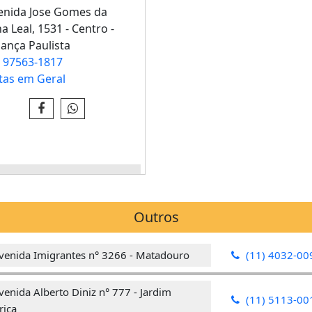
nida Jose Gomes da
a Leal, 1531 - Centro -
ança Paulista
 97563-1817
tas em Geral
JA IMAGENS E INFO - CLICK
AQUI
Outros
venida Imigrantes n° 3266 - Matadouro
(11) 4032-00
enida Alberto Diniz n° 777 - Jardim
(11) 5113-00
ica