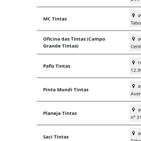
a
MC Tintas
Tabo
av
Oficina das Tintas (Campo
Grande Tintas)
Cent
r
Pafis Tintas
12.9
a
Pinta Mundi Tintas
Aven
av
Planeja Tintas
n° 3
a
Saci Tintas
Tabo