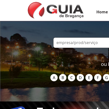
Home
ou 
A
B
C
D
E
F
G