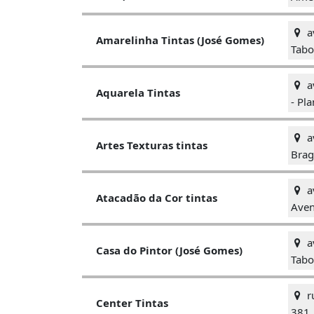
a
Amarelinha Tintas (José Gomes)
Tabo
a
Aquarela Tintas
- Pl
a
Artes Texturas tintas
Brag
a
Atacadão da Cor tintas
Aven
a
Casa do Pintor (José Gomes)
Tabo
ru
Center Tintas
381