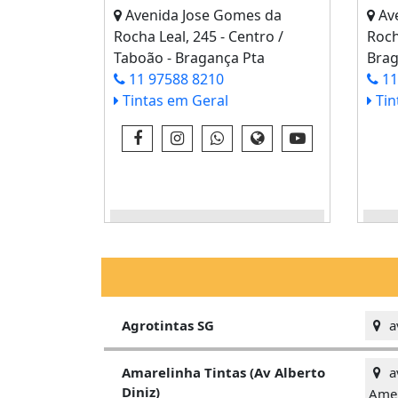
Avenida Jose Gomes da
Ave
Rocha Leal, 245 - Centro /
Roch
Taboão - Bragança Pta
Brag
11 97588 8210
11
Tintas em Geral
Tin
VEJA IMAGENS E INFO - CLICK
VE
AQUI
a
Agrotintas SG
av
Amarelinha Tintas (Av Alberto
Diniz)
Amer