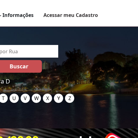
– Informações
Acessar meu Cadastro
ra D
T
U
V
W
X
Y
Z