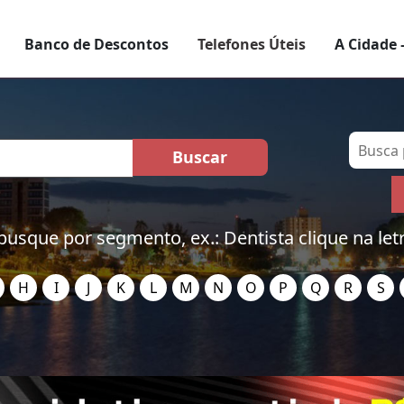
Banco de Descontos
Telefones Úteis
A Cidade 
busque por segmento, ex.: Dentista clique na let
H
I
J
K
L
M
N
O
P
Q
R
S