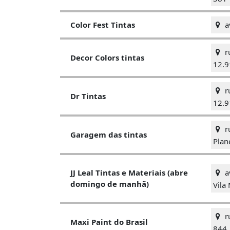
a
Color Fest Tintas
ru
Decor Colors tintas
12.9
ru
Dr Tintas
12.9
ru
Garagem das tintas
Plan
av
JJ Leal Tintas e Materiais (abre
domingo de manhã)
Vila
ru
Maxi Paint do Brasil
844