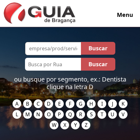
Menu
ou busque por segmento, ex.: Dentista
clique na letra D
A
B
C
D
E
F
G
H
I
J
K
L
M
N
O
P
Q
R
S
T
U
V
W
X
Y
Z