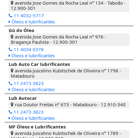
avenida Jose Gomes da Rocha Leal n° 134 - Taboão -
12.900-301
11 4032-5717
Óleos e lubrificantes
Gú do Óleo
avenida Jose Gomes da Rocha Leal n° 976 -
Bragança Paulista - 12.900-301
11 4034 0378
Óleos e lubrificantes
Lub Auto Car lubrificantes
avenida Juscelino Kubitschek de Oliveira n° 1798 -
Matadouro
11 2473 3823
Óleos e lubrificantes
Lub Autocar
rua Doutor Freitas n° 673 - Matadouro - 12.910-340
11 2473 3823
Óleos e lubrificantes
MF Óleos e Lubrificantes
avenida Juscelino Kubitschek de Oliveira n° 1789 -