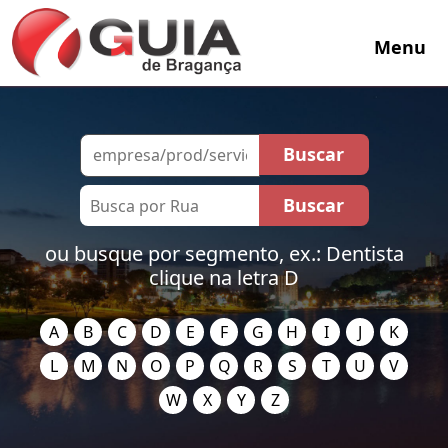
Menu
ou busque por segmento, ex.: Dentista
clique na letra D
A
B
C
D
E
F
G
H
I
J
K
L
M
N
O
P
Q
R
S
T
U
V
W
X
Y
Z