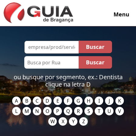
Menu
ou busque por segmento, ex.: Dentista
clique na letra D
A
B
C
D
E
F
G
H
I
J
K
L
M
N
O
P
Q
R
S
T
U
V
W
X
Y
Z