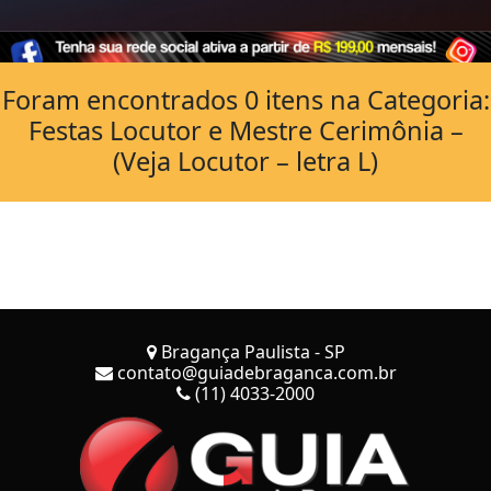
Foram encontrados 0 itens na Categoria:
Festas Locutor e Mestre Cerimônia –
(Veja Locutor – letra L)
Bragança Paulista - SP
contato@guiadebraganca.com.br
(11) 4033-2000