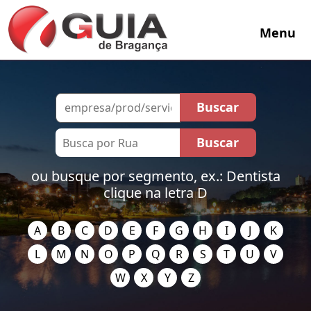
Menu
ou busque por segmento, ex.: Dentista
clique na letra D
A
B
C
D
E
F
G
H
I
J
K
L
M
N
O
P
Q
R
S
T
U
V
W
X
Y
Z