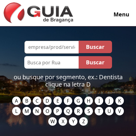
Menu
ou busque por segmento, ex.: Dentista
clique na letra D
A
B
C
D
E
F
G
H
I
J
K
L
M
N
O
P
Q
R
S
T
U
V
W
X
Y
Z