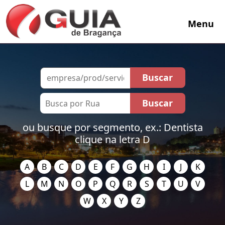
Menu
ou busque por segmento, ex.: Dentista
clique na letra D
A
B
C
D
E
F
G
H
I
J
K
L
M
N
O
P
Q
R
S
T
U
V
W
X
Y
Z