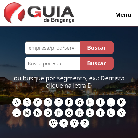
Menu
ou busque por segmento, ex.: Dentista
clique na letra D
A
B
C
D
E
F
G
H
I
J
K
L
M
N
O
P
Q
R
S
T
U
V
W
X
Y
Z