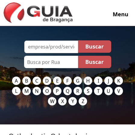
Menu
A
B
C
D
E
F
G
H
I
J
K
L
M
N
O
P
Q
R
S
T
U
V
W
X
Y
Z