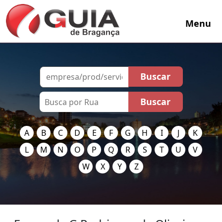
Menu
A
B
C
D
E
F
G
H
I
J
K
L
M
N
O
P
Q
R
S
T
U
V
W
X
Y
Z