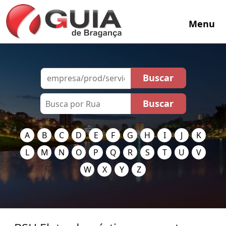
Menu
A
B
C
D
E
F
G
H
I
J
K
L
M
N
O
P
Q
R
S
T
U
V
W
X
Y
Z