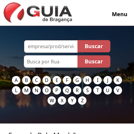
Menu
A
B
C
D
E
F
G
H
I
J
K
L
M
N
O
P
Q
R
S
T
U
V
W
X
Y
Z