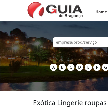
Home
A
B
C
D
E
F
G
Exótica Lingerie roupas