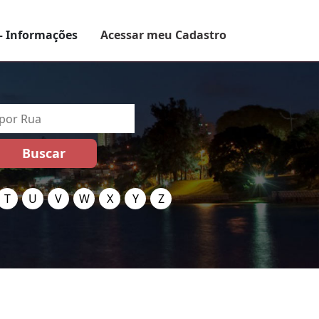
– Informações
Acessar meu Cadastro
T
U
V
W
X
Y
Z