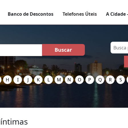
Banco de Descontos
Telefones Úteis
A Cidade 
H
I
J
K
L
M
N
O
P
Q
R
S
 íntimas