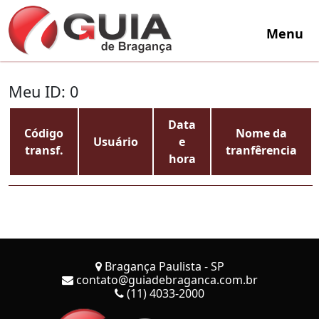
Menu
Meu ID: 0
Data
Código
Nome da
Usuário
e
transf.
tranfêrencia
hora
Bragança Paulista - SP
contato@guiadebraganca.com.br
(11) 4033-2000